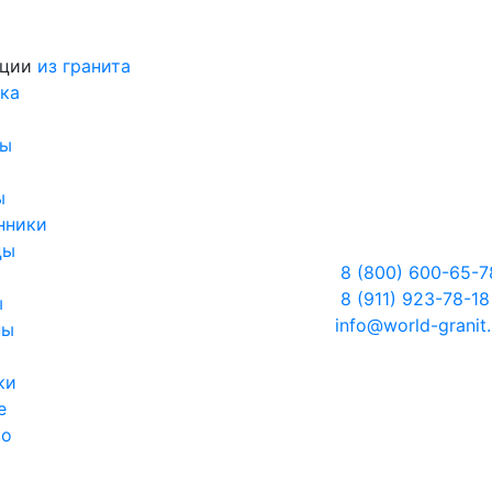
кции
из гранита
ка
ры
ы
нники
цы
8 (800) 600-65-7
8 (911) 923-78-18
ы
info@world-granit.
ны
ки
е
во