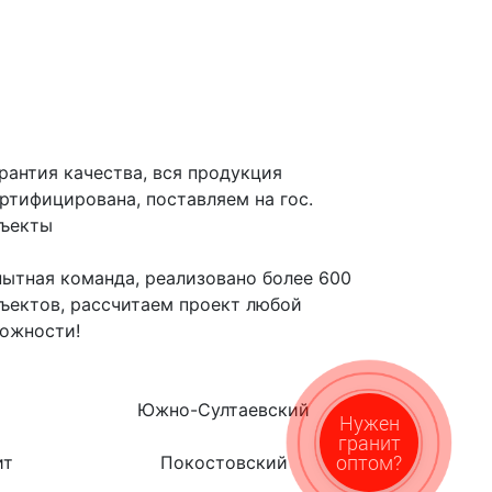
рантия качества, вся продукция
ртифицирована, поставляем на гос.
бъекты
ытная команда, реализовано более 600
ъектов, рассчитаем проект любой
ожности!
Южно-Султаевский
Нужен
гранит
оптом?
ит
Покостовский