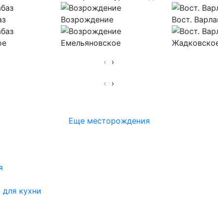
аз
Возрождение
Вост. Варл
ое
Емельяновское
Жадковско
‹
›
‹
›
Еще месторождения
я
 для кухни