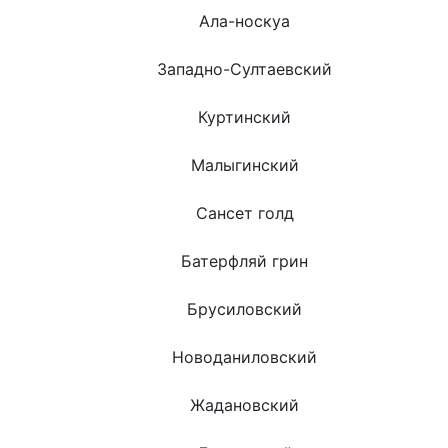
Ала-носкуа
Западно-Султаевский
Куртинский
Малыгинский
Сансет голд
Батерфляй грин
Брусиловский
Новоданиловский
Жадановский