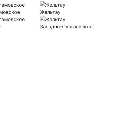
амовское
Жельтау
Исестское
е
Западно-Султаевское
Сосновый 