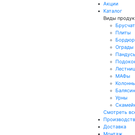
Акции
Каталог
Виды проду
Брусчат
Плиты
Бордю
Ограды
Пандус
Подоко
Лестни
МАФы
Колонн
Баляси
Урны
Скамей
Смотреть вс
Производст
Доставка
Монтаж