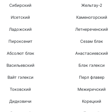
Сибирский
Жельтау-2
Исетский
Каменогорский
Ладожский
Летнереченский
Пироксенит
Сезам блэк
Абсолют блэк
Анастасиевский
Васильевский
Блэк гэлекси
Вайт гэлекси
Перл флавер
Токовский
Межиричский
Дидковичи
Корецкий