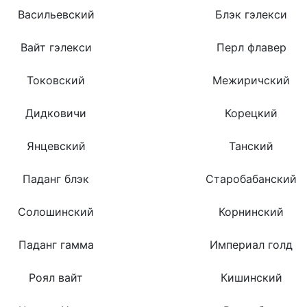
Васильевский
Блэк гэлекси
Вайт гэлекси
Перл флавер
Токовский
Межиричский
Дидковичи
Корецкий
Янцевский
Танский
Паданг блэк
Старобабанский
Солошинский
Корнинский
Паданг гамма
Империал голд
Роял вайт
Кишинский