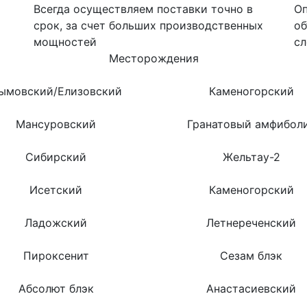
Всегда осуществляем поставки точно в
Оп
срок, за счет больших производственных
об
мощностей
сл
Месторождения
ымовский/Елизовский
Каменогорский
Мансуровский
Гранатовый амфибол
Сибирский
Жельтау-2
Исетский
Каменогорский
Ладожский
Летнереченский
Пироксенит
Сезам блэк
Абсолют блэк
Анастасиевский