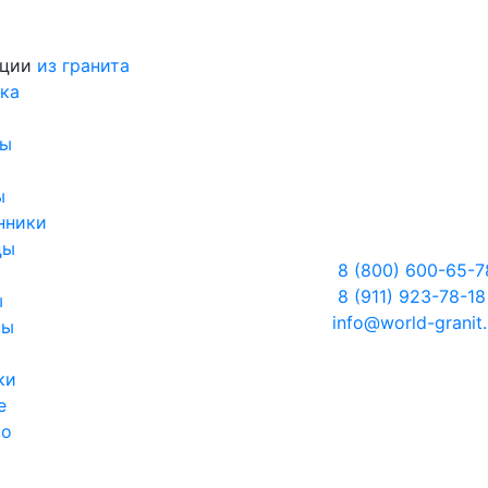
кции
из гранита
ка
ры
ы
нники
цы
8 (800) 600-65-7
8 (911) 923-78-18
ы
info@world-granit.
ны
ки
е
во