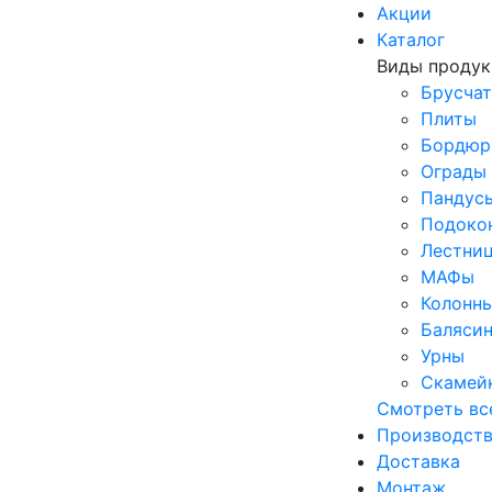
Акции
Каталог
Виды проду
Брусчат
Плиты
Бордю
Ограды
Пандус
Подоко
Лестни
МАФы
Колонн
Баляси
Урны
Скамей
Смотреть вс
Производст
Доставка
Монтаж