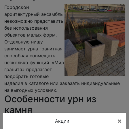
Городской
архитектурный ансамбль
невозможно представить
без использования
объектов малых форм.
Отдельную нишу
занимает урна гранитная,
способная совмещать
несколько функций. «Мир
гранита» предлагает
подобрать готовые
изделия в каталоге или заказать индивидуальные
на выгодных условиях.
Особенности урн из
камня
×
Акции
В исторических районах Санкт-Петербурга и
Москвы очень уместно вписываются урны из