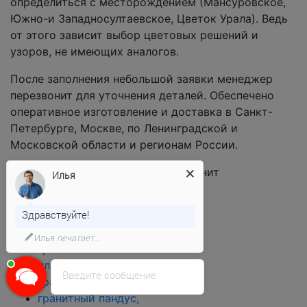
определиться с месторождением (Мансуровское,
Южно-и Западносултаевское, Цветок Урала). Ведь
от этого зависит выбор цветовых решений и
узоров, не имеющих аналогов.
После заполнения небольшой заявки менеджер
перезвонит для уточнения деталей. Обеспечено
оперативное изготовление и доставка в Санкт-
Петербурге, Москве, по Ленинградской и
Московской области и регионам России.
Наша компания «Мир
Илья
гранита» реализует
оптом и в розницу
Здравствуйте!
следующие позиции:
Илья
печатает...
гранитные
плиты,
Введите сообщение
гранитный бордюр,
гранитный пандус,