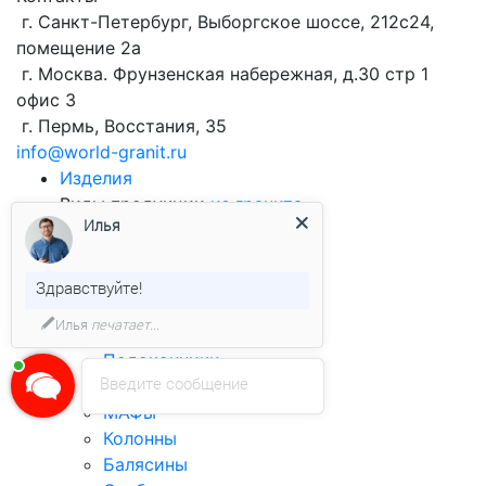
г. Санкт-Петербург, Выборгское шоссе, 212с24,
помещение 2а
г. Москва. Фрунзенская набережная, д.30 стр 1
офис 3
г. Пермь, Восстания, 35
info@world-granit.ru
Изделия
Виды продукции
из гранита
Илья
Брусчатка
Облицовочная плитка
Бортовой камень
Здравствуйте!
Столешницы
Илья
печатает...
Ступени
Подоконники
Введите сообщение
Лестницы
МАФы
Колонны
Балясины